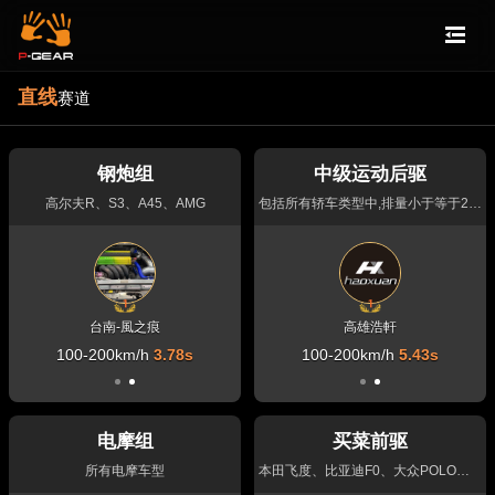
直线
赛道
钢炮组
中级运动后驱
高尔夫R、S3、A45、AMG
包括所有轿车类型中,排量小于等于2.3T或3.7L的后驱车型
台南-風之痕
CCRacing
高雄浩軒
100-200km/h
0-400m
10.88s
3.78s
100-200km/h
5.43s
电摩组
买菜前驱
所有电摩车型
本田飞度、比亚迪F0、大众POLO、卡罗拉、骊威