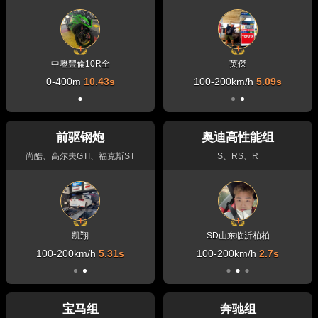
中壢豐倫10R全
ack_沈阳低调
英傑
0-400m
0-400m
10.43s
12.37s
100-200km/h
5.09s
前驱钢炮
奥迪高性能组
尚酷、高尔夫GTI、福克斯ST
S、RS、R
SD-徐州少杰
凱翔
SD山东临沂柏柏
100-200km/h
0-400m
8.51s
5.31s
100-200km/h
2.7s
宝马组
奔驰组