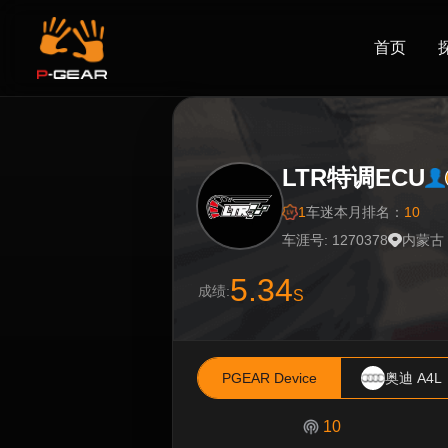
首页
LTR特调ECU
1
车迷
本月排名：
10
车涯号: 1270378
内蒙古
5.34
成绩:
S
PGEAR Device
奥迪 A4L
10