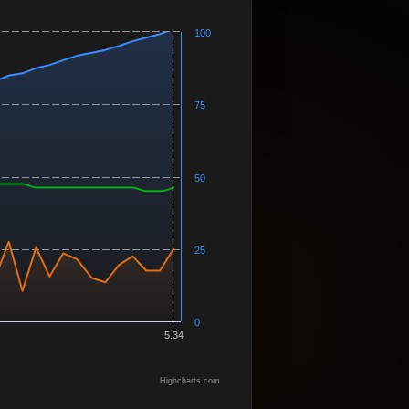
100
75
50
25
0
5.34
Highcharts.com