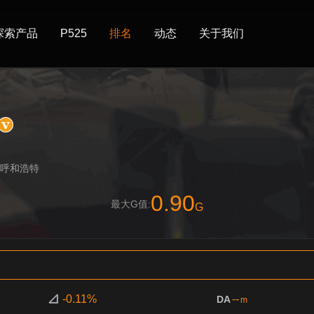
探索产品
P525
排名
动态
关于我们
 呼和浩特
0.90
最大G值:
G
-0.11%
--
DA
m