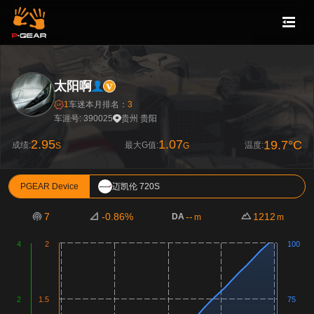
太阳啊
1
车迷
本月排名：
3
车涯号: 390025
贵州 贵阳
2.95
1.07
19.7°C
成绩:
最大G值:
温度:
S
G
PGEAR Device
迈凯伦 720S
7
-0.86%
--
1212
DA
m
m
4
2
100
2
1.5
75