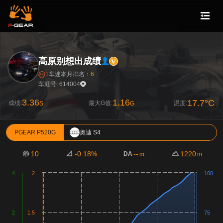
高原别想出成绩
1
车迷
本月排名：
6
车涯号: 614004
3.36
1.16
17.7°C
成绩:
最大G值:
温度:
S
G
PGEAR P520G
奥迪 S4
10
-0.18%
--
1220
DA
m
m
4
2
100
2
1.5
75