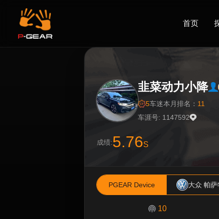
首页
韭菜动力小降
5
车迷
本月排名：
11
车涯号: 1147592
5.76
成绩:
S
PGEAR Device
大众 帕萨
10