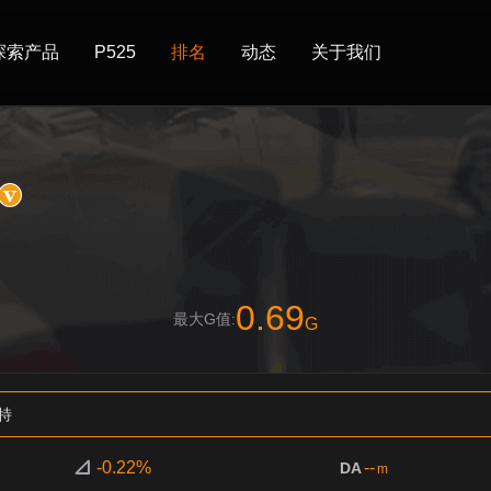
探索产品
P525
排名
动态
关于我们
0.69
最大G值:
G
特
-0.22%
--
DA
m