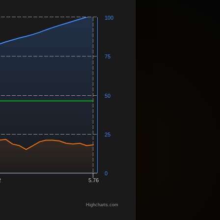
100
75
50
25
0
2
5.76
Highcharts.com