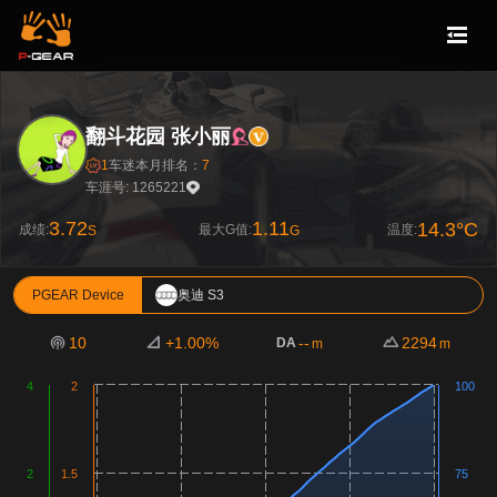
翻斗花园 张小丽
1
车迷
本月排名：
7
车涯号: 1265221
3.72
1.11
14.3°C
成绩:
最大G值:
温度:
S
G
PGEAR Device
奥迪 S3
10
+1.00%
--
2294
DA
m
m
4
2
100
2
1.5
75