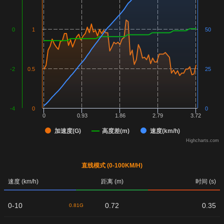
0
1
50
-2
0.5
25
-4
0
0
0
0.93
1.86
2.79
3.72
加速度(G)
高度差(m)
速度(km/h)
Highcharts.com
直线模式 (0-100KM/H)
速度 (km/h)
距离 (m)
时间 (s)
0-10
0.72
0.35
0.81G