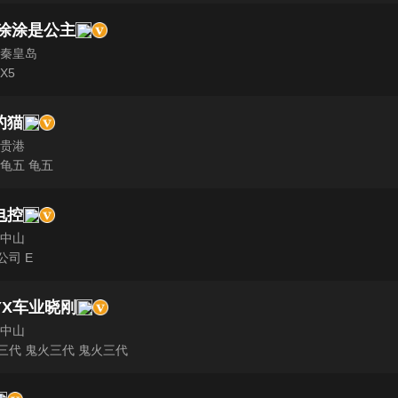
 涂涂是公主
 秦皇岛
X5
的猫
 贵港
 龟五 龟五
电控
 中山
公司 E
YX车业晓刚
 中山
三代 鬼火三代 鬼火三代