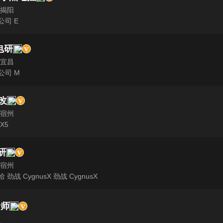
 揭阳
公司 E
电研
 宜昌
公司 M
改
 宿州
X5
研
 宿州
 劲战 CygnusX 劲战 CygnusX
老师