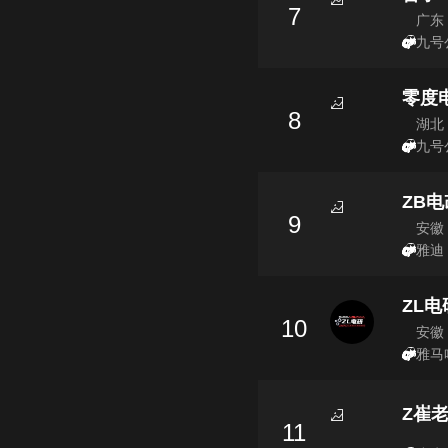
7
广东
九号
零度
8
湖北
九号
ZB电
9
安徽
雅迪 
ZL电
10
安徽
雅马哈
Z崔
11