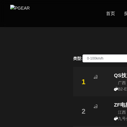
首页
类型:
QS
1
广西
B2-E
ZF电
2
江西
九号