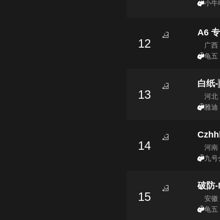
小牛电
A6 
12
广西
龟五
白纸-
13
河北
雅迪 
Czhh
14
河南
九号
破防-
15
安徽
龟五