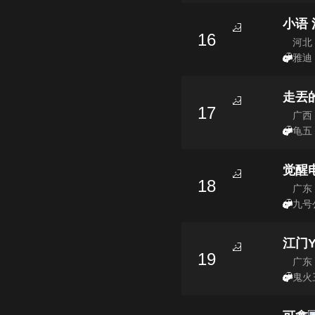
小语
16
河北
雅迪 
走丟
17
广西
龟五
觉醒
18
广东
九号
江门
19
广东
鬼火