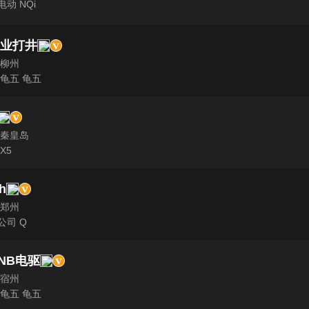
动 NQi
专业打井
 柳州
 龟五 龟五
 秦皇岛
X5
h
 郑州
公司 Q
NB电驱
 宿州
 龟五 龟五