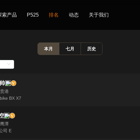
探索产品
P525
排名
动态
关于我们
本月
七月
历史
技帅
 贵港
bike BX X7
控
 鹰潭
公司 E