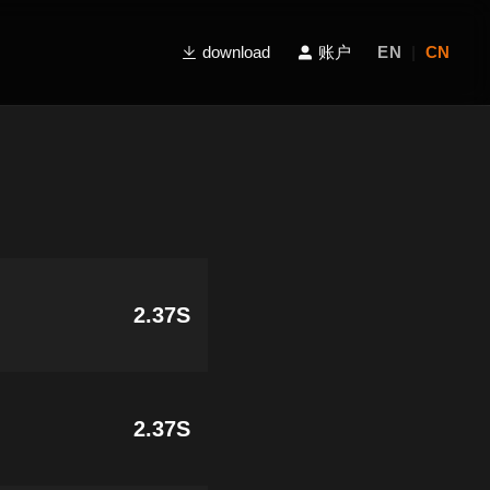
download
账户
EN
|
CN
2.37S
2.37S