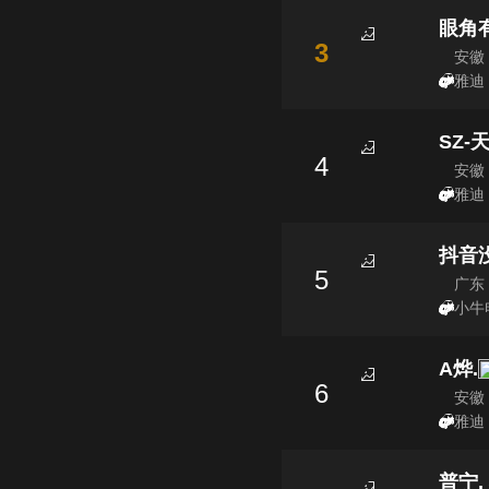
眼角
3
安徽
雅迪 
SZ-
4
安徽
雅迪 
抖音
5
广东
小牛电
A烨.
6
安徽
雅迪 
普宁.