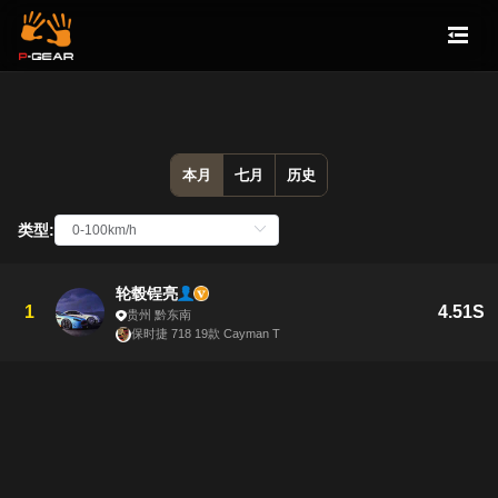
本月
七月
历史
类型:
轮毂锃亮
1
4.51S
贵州 黔东南
保时捷 718 19款 Cayman T